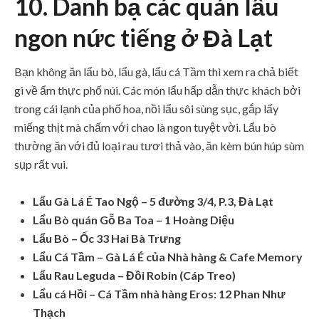
10. Danh bạ các quán lẩu
ngon nức tiếng ở Đà Lạt
Bạn không ăn lẩu bò, lẩu gà, lẩu cá Tầm thì xem ra chả biết
gì về ẩm thực phố núi. Các món lẩu hấp dẫn thực khách bởi
trong cái lạnh của phố hoa, nồi lẩu sôi sùng sục, gắp lấy
miếng thịt mà chấm với chao là ngon tuyệt vời. Lẩu bò
thường ăn với đủ loại rau tươi thả vào, ăn kèm bún húp sùm
sụp rất vui.
Lẩu Gà Lá É Tao Ngộ – 5 đường 3/4, P.3, Đà Lạt
Lẩu Bò quán Gỗ Ba Toa – 1 Hoàng Diệu
Lẩu Bò – Ốc 33 Hai Bà Trưng
Lẩu Cá Tầm – Gà Lá É của Nhà hàng & Cafe Memory
Lẩu Rau Leguda – Đồi Robin (Cáp Treo)
Lẩu cá Hồi – Cá Tầm nhà hàng Eros: 12 Phan Như
Thạch