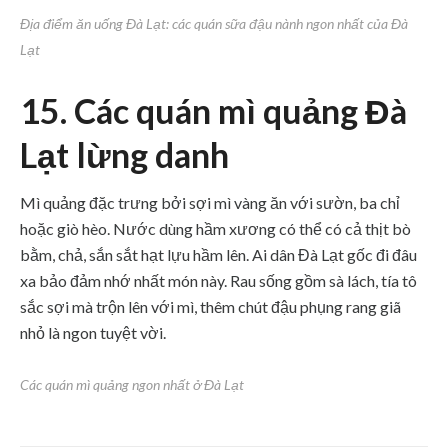
Địa điểm ăn uống Đà Lạt: các quán sữa đậu nành ngon nhất của Đà
Lạt
15. Các quán mì quảng Đà
Lạt lừng danh
Mì quảng đặc trưng bởi sợi mì vàng ăn với sườn, ba chỉ
hoặc giò hèo. Nước dùng hầm xương có thể có cả thịt bò
bằm, chả, sắn sắt hạt lựu hầm lên. Ai dân Đà Lạt gốc đi đâu
xa bảo đảm nhớ nhất món này. Rau sống gồm sà lách, tía tô
sắc sợi mà trộn lên với mì, thêm chút đậu phụng rang giã
nhỏ là ngon tuyệt vời.
Các quán mì quảng ngon nhất ở Đà Lạt