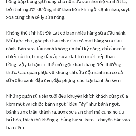
hồng bập bùng giữ nóng cho nồi sữa sôi nhè nhẹ và nhất là,
bởi tình người dường như thân hơn khi ngồi cạnh nhau, suýt
xoa cùng chia sẻ ly sữa nóng.
Không thể tính hết Đà Lạt có bao nhiêu hàng sữa đậu nành.
Mỗi góc chợ, góc phố hầu như đều có một hàng sữa đậu
nành. Bán sữa đậu nành không đòi hỏi kỳ công, chỉ cần một
chiếc nồi to, trong đầy ắp sữa, đặt trên một bếp than
hồng. Vậy là bạn có thể mời gọi khách hàng đến thưởng
thức. Các quán phục vụ không chỉ sữa đậu nành mà có cả
sữa đậu xanh, đậu đen, đậu phụng, các loại bánh ăn kèm.
Những quán sữa tên tuổi đều khuyến khích khách dùng sữa
kèm một vài chiếc bánh ngọt “kiểu Tây” như bánh ngọt,
bánh sừng trâu, thành ra, uống sữa ăn chơi mà cũng no đủ
bổ béo, thích thú không gì bằng.hư su kem… chuyên bán vào
ban đêm.