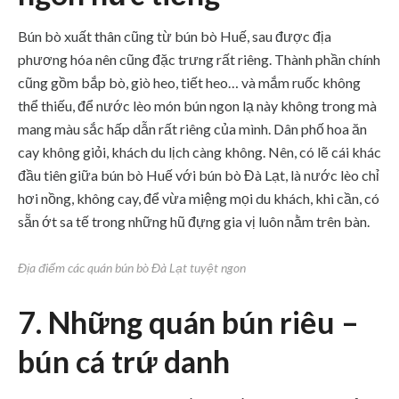
Bún bò xuất thân cũng từ bún bò Huế, sau được địa
phương hóa nên cũng đặc trưng rất riêng. Thành phần chính
cũng gồm bắp bò, giò heo, tiết heo… và mắm ruốc không
thể thiếu, để nước lèo món bún ngon lạ này không trong mà
mang màu sắc hấp dẫn rất riêng của mình. Dân phố hoa ăn
cay không giỏi, khách du lịch càng không. Nên, có lẽ cái khác
đầu tiên giữa bún bò Huế với bún bò Đà Lạt, là nước lèo chỉ
hơi nồng, không cay, để vừa miệng mọi du khách, khi cần, có
sẵn ớt sa tế trong những hũ đựng gia vị luôn nằm trên bàn.
Địa điểm các quán bún bò Đà Lạt tuyệt ngon
7. Những quán bún riêu –
bún cá trứ danh