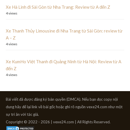
Xe Hà Linh đi Sài Gòn từ Nha Trang: Review từ A đến Z
4 views
Xe Thanh Thủy Limousine đi Nha Trang từ Sài Gòn: review từ
A – Z
4 views
Xe KumHo Việt Thanh đi Quảng Ninh từ Hà Nội: Review từ A
đến Z
4 views
Bài viết đã được đăng ký bản quyền (DMCA). Nếu bạn đọc copy nội
dung hãy để lại link về bài gốc hoặc ghi rõ nguồn vexe24.com như một
sự tri ân với tác giả.
Copyright © 2022 - 2026 | vexe24.com | All Rights Reserved.