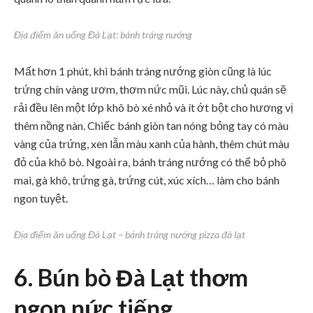
Địa điểm ăn uống Đà Lạt: bánh tráng nướng
Mất hơn 1 phút, khi bánh tráng nướng giòn cũng là lúc
trứng chín vàng ươm, thơm nức mũi. Lúc này, chủ quán sẽ
rải đều lên một lớp khô bò xé nhỏ và ít ớt bột cho hương vị
thêm nồng nàn. Chiếc bánh giòn tan nóng bỏng tay có màu
vàng của trứng, xen lẫn màu xanh của hành, thêm chút màu
đỏ của khô bò. Ngoài ra, bánh tráng nướng có thể bỏ phô
mai, gà khô, trứng gà, trứng cút, xúc xích… làm cho bánh
ngon tuyệt.
Địa điểm ăn uống Đà Lạt – bánh tráng nướng pizza đà lạt
6. Bún bò Đà Lạt thơm
ngon nức tiếng