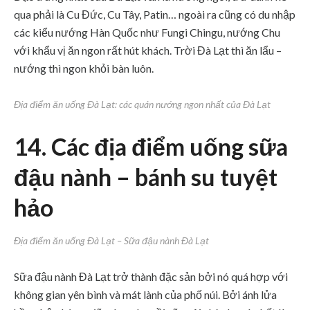
qua phải là Cu Đức, Cu Tây, Patin… ngoài ra cũng có du nhập
các kiểu nướng Hàn Quốc như Fungi Chingu, nướng Chu
với khẩu vị ăn ngon rất hút khách. Trời Đà Lạt thì ăn lẩu –
nướng thì ngon khỏi bàn luôn.
Địa điểm ăn uống Đà Lạt: các quán nướng ngon nhất của Đà Lạt
14. Các địa điểm uống sữa
đậu nành – bánh su tuyệt
hảo
Địa điểm ăn uống Đà Lạt – Sữa đậu nành Đà Lạt
Sữa đậu nành Đà Lạt trở thành đặc sản bởi nó quá hợp với
không gian yên bình và mát lành của phố núi. Bởi ánh lửa