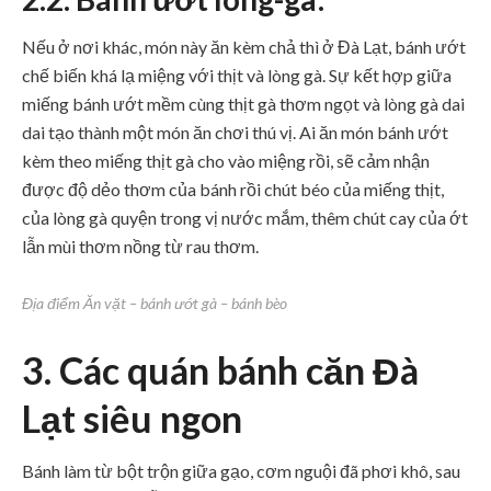
Nếu ở nơi khác, món này ăn kèm chả thì ở Đà Lạt, bánh ướt
chế biến khá lạ miệng với thịt và lòng gà. Sự kết hợp giữa
miếng bánh ướt mềm cùng thịt gà thơm ngọt và lòng gà dai
dai tạo thành một món ăn chơi thú vị. Ai ăn món bánh ướt
kèm theo miếng thịt gà cho vào miệng rồi, sẽ cảm nhận
được độ dẻo thơm của bánh rồi chút béo của miếng thịt,
của lòng gà quyện trong vị nước mắm, thêm chút cay của ớt
lẫn mùi thơm nồng từ rau thơm.
Địa điểm Ăn vặt – bánh ướt gà – bánh bèo
3. Các quán bánh căn Đà
Lạt siêu ngon
Bánh làm từ bột trộn giữa gạo, cơm nguội đã phơi khô, sau