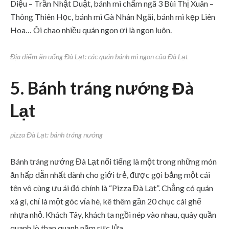
Diệu – Trần Nhật Duật, bánh mì chấm ngã 3 Bùi Thị Xuân –
Thông Thiên Học, bánh mì Gà Nhân Ngãi, bánh mì kẹp Liên
Hoa… Ôi chao nhiều quán ngon ơi là ngon luôn.
Địa điểm ăn uống Đà Lạt: các quán bánh mì ngon của Đà Lạt
5. Bánh tráng nướng Đà
Lạt
pizza Đà Lạt: bánh tráng nướng
Bánh tráng nướng Đà Lạt nổi tiếng là một trong những món
ăn hấp dẫn nhất dành cho giới trẻ, được gọi bằng một cái
tên vô cùng ưu ái đó chính là “Pizza Đà Lạt”. Chẳng có quán
xá gì, chỉ là một góc vỉa hè, kê thêm gần 20 chục cái ghế
nhựa nhỏ. Khách Tây, khách ta ngồi nép vào nhau, quây quần
quanh lò than quanh năm rực lửa.