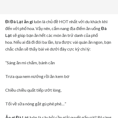
Đi Đà Lạt ăn gì
luôn là chủ đề HOT nhất với du khách khi
đến với phố hoa. Vậy nên, cẩm nang địa điểm ăn uống
Đà
Lạt
sẽ giúp bạn ăn hết các món ăn trứ danh của phố
hoa. Nếu ai đã đi đôi ba lần, lựa được vài quán ăn ngon, bạn
chắc chắn sẽ thấy bài vè dưới đây cực kỳ chí lý:
“Sáng ăn mì chấm, bánh căn
Trưa qua nem nướng rồi ăn kem bơ
Chiều chiều quất tiếp ướt lòng,
Tối về sữa nóng gật gù phê phê…”
Ăn gì Đà Lạt
luôn là câu hỏi cần giải quyết gấp rút? Rõ ràng