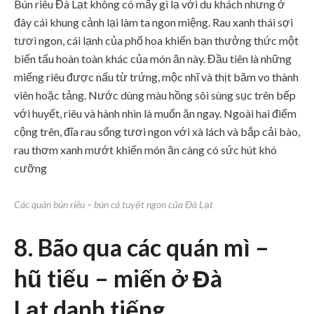
Bún riêu Đà Lạt không có mấy gì lạ với du khách nhưng ở
đây cái khung cảnh lại làm ta ngon miệng. Rau xanh thái sợi
tươi ngon, cái lạnh của phố hoa khiến bạn thưởng thức một
biến tấu hoàn toàn khác của món ăn này. Đầu tiên là những
miếng riêu được nấu từ trứng, mộc nhĩ và thịt băm vo thành
viên hoặc tảng. Nước dùng màu hồng sôi sùng sục trên bếp
với huyết, riêu và hành nhìn là muốn ăn ngay. Ngoài hai điểm
cộng trên, đĩa rau sống tươi ngon với xà lách và bắp cải bào,
rau thơm xanh mướt khiến món ăn càng có sức hút khó
cưỡng
Các quán bún riêu – bún cá tuyệt ngon của Đà Lạt
8. Bão qua các quán mì –
hũ tiếu – miến ở Đà
Lạt
danh tiếng