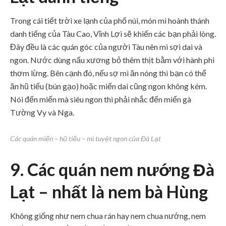
Trong cái tiết trời xe lạnh của phố núi, món mì hoành thánh
danh tiếng của Tàu Cao, Vĩnh Lợi sẽ khiến các bạn phải lòng.
Đây đều là các quán góc của người Tàu nên mì sợi dai và
ngon. Nước dùng nấu xương bỏ thêm thịt bằm với hành phi
thơm lừng. Bên cạnh đó, nếu sợ mì ăn nóng thì bạn có thể
ăn hũ tiếu (bún gạo) hoặc miến dai cũng ngon không kém.
Nói đến miến mà siêu ngon thì phải nhắc đến miến gà
Tường Vy và Nga.
Các quán miến – hũ tiếu – mì tuyệt ngon của Đà Lạt
9. Các quán nem nướng Đà
Lạt – nhất là nem bà Hùng
Không giống như nem chua rán hay nem chua nướng, nem