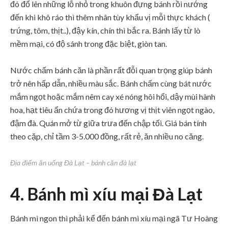
đó đổ lên những lỗ nhỏ trong khuôn đựng bánh rồi nướng
đến khi khô ráo thì thêm nhân tùy khẩu vị mỗi thực khách (
trứng, tôm, thịt..), đậy kín, chín thì bắc ra. Bánh lấy từ lò
mềm mại, có độ sánh trong đặc biệt, giòn tan.
Nước chấm bánh căn là phần rất đỗi quan trọng giúp bánh
trở nên hấp dẫn, nhiều màu sắc. Bánh chấm cùng bát nước
mắm ngọt hoặc mắm nêm cay xé nóng hôi hổi, dậy mùi hành
hoa, hạt tiêu ẩn chứa trong đó hương vị thịt viên ngọt ngào,
đậm đà. Quán mở từ giữa trưa đến chập tối. Giá bán tính
theo cặp, chỉ tầm 3-5.000 đồng, rất rẻ, ăn nhiều no căng.
Địa điểm ăn uống Đà Lạt – bánh căn đà lạt
4. Bánh mì xíu mại Đà Lạt
Bánh mì ngon thì phải kể đến bánh mì xíu mại ngã Tư Hoàng