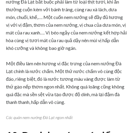
nướng Đà Lạt bắt buộc phải làm từ loại thịt tươi, khi ăn
thường cuộn kèm với bánh tráng, cùng rau xà lách, dưa
món, chuối, khế,…. Một cuốn nem nướng sẽ đầy đủ hương
vị với vị đậm, thơm của nem nướng, vị chua của dưa món, vị
mát của rau xanh…. Vị béo ngậy của nem nướng kết hợp hải
hòa cùng vị tươi mát của rau quả dậy nên mùi vị hấp dẫn
khó cưỡng và không bao giờ ngán.
Một điều làm nên hương vị đặc trưng của nem nướng Đà
Lạt chính là nước chấm. Một thứ nước chấm vô cùng độc
đáo, riêng biệt, đó là nước tương màu vàng được làm từ
thứ gạo nếp thơm ngon nhất. Không quá loãng cũng không
quá đặc mà sền sệt vừa tạo được độ dính, mà lại đậm đà
thanh thanh, hấp dẫn vô cùng.
Các quán nem nướng Đà Lạt ngon nhất