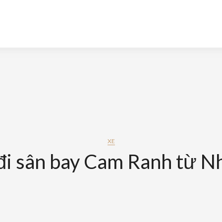
XE
đi sân bay Cam Ranh từ N