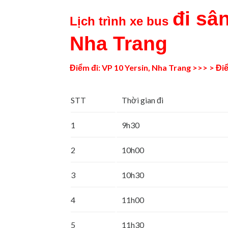
đi sâ
Lịch trình x
e bus
Nha Trang
Điểm đi: VP 10 Yersin, Nha Trang >>> > Đ
STT
Thời gian đi
1
9h30
2
10h00
3
10h30
4
11h00
5
11h30