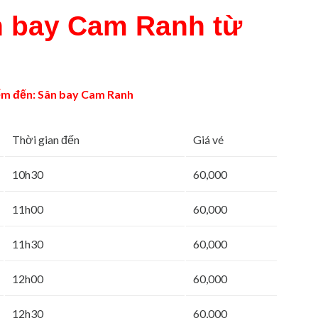
n bay Cam Ranh từ
iểm đến: Sân bay Cam Ranh
Thời gian đến
Giá vé
10h30
60,000
11h00
60,000
11h30
60,000
12h00
60,000
12h30
60,000