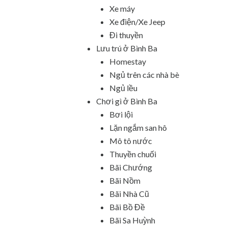
Xe máy
Xe điện/Xe Jeep
Đi thuyền
Lưu trú ở Bình Ba
Homestay
Ngủ trên các nhà bè
Ngủ lều
Chơi gì ở Bình Ba
Bơi lội
Lặn ngắm san hô
Mô tô nước
Thuyền chuối
Bãi Chướng
Bãi Nồm
Bãi Nhà Cũ
Bãi Bồ Đề
Bãi Sa Huỳnh