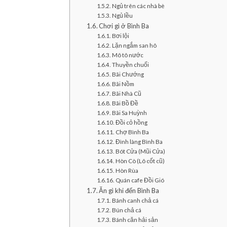
Ngủ trên các nhà bè
Ngủ lều
Chơi gì ở Bình Ba
Bơi lội
Lặn ngắm san hô
Mô tô nước
Thuyền chuối
Bãi Chướng
Bãi Nồm
Bãi Nhà Cũ
Bãi Bồ Đề
Bãi Sa Huỳnh
Đồi cỏ hồng
Chợ Bình Ba
Đình làng Bình Ba
Bót Cửa (Mũi Cửa)
Hòn Cò (Lô cốt cũ)
Hòn Rùa
Quán cafe Đồi Gió
Ăn gì khi đến Bình Ba
Bánh canh chả cá
Bún chả cá
Bánh căn hải sản