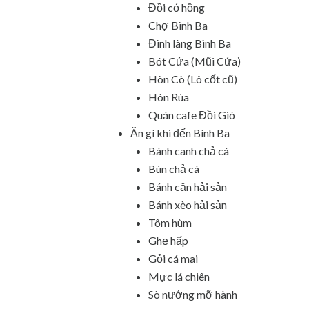
Đồi cỏ hồng
Chợ Bình Ba
Đình làng Bình Ba
Bót Cửa (Mũi Cửa)
Hòn Cò (Lô cốt cũ)
Hòn Rùa
Quán cafe Đồi Gió
Ăn gì khi đến Bình Ba
Bánh canh chả cá
Bún chả cá
Bánh căn hải sản
Bánh xèo hải sản
Tôm hùm
Ghẹ hấp
Gỏi cá mai
Mực lá chiên
Sò nướng mỡ hành