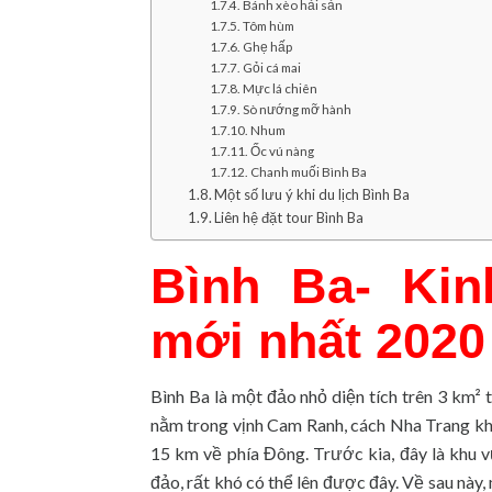
Bánh xèo hải sản
Tôm hùm
Ghẹ hấp
Gỏi cá mai
Mực lá chiên
Sò nướng mỡ hành
Nhum
Ốc vú nàng
Chanh muối Bình Ba
Một số lưu ý khi du lịch Bình Ba
Liên hệ đặt tour Bình Ba
Bình Ba- Kin
mới nhất 2020
Bình Ba là một đảo nhỏ diện tích trên 3 km
nằm trong vịnh Cam Ranh, cách Nha Trang k
15 km về phía Đông. Trước kia, đây là khu 
đảo, rất khó có thể lên được đây. Về sau này