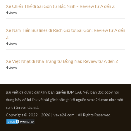
Xe Chiến Thế đi Sài Gòn từ Bắc Ninh – Review từ A đến Z
4 views
Xe Nam Tiến Buslines đi Rạch Giá từ Sài Gòn: Review từ A đến
Z
4 views
Xe Việt Nhật đi Nha Trang từ Đồng Nai: Review từ A đến Z
4 views
Bài viết đã được đăng ký bản quyền (DMCA). Nếu bạn đọc copy nội
dung hãy để lại link về bài gốc hoặc ghi rõ nguồn vexe24.com như một
sự tri ân với tác giả.
Copyright © 2022 - 2026 | vexe24.com | All Rights Reserved.