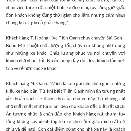
nhân viên tài xe rất nhiệt tình, xe đi êm ái, tuy rằng giờ giấc
đón khách không đúng thời gian cho lắm, nhưng cảm nhận
chung là tốt, giá cả phải chăng.”
Khách hàng T. Hoàng: “Xe Tiến Oanh chạy chuyến Sài Gòn –
Buôn Mê Thuột chất lượng tốt, chạy êm không như dòng
như những xe khác. Chất lượng phục vụ nói chuyện với
khách nhã nhặn, tốt. Nước uống đầy đủ, đưa khách tận nơi.
Giá vé rẻ hơn các xe khác”
Khách hàng N. Oanh: “Mình là con gái nên chúa ghét những
kiểu xe nào bẩn. Từ khi biết Tiến Oanh mình ấn tượng nhất
về khoản sạch sẽ thơm tho của nhà xe này. Từ những cái
nhỏ nhặt nhất như túi nilon, dép cho khách đặc biệt rất sạch.
Ấn tượng nhất là chăn đắp cho khách hàng rất thơm, tuy
rằng không say xe nhưng lên xe cho cảm giác mình rất dễ
chịu và dễ ngủ. Còn cái điểm cộng cho nhà xe này là khách