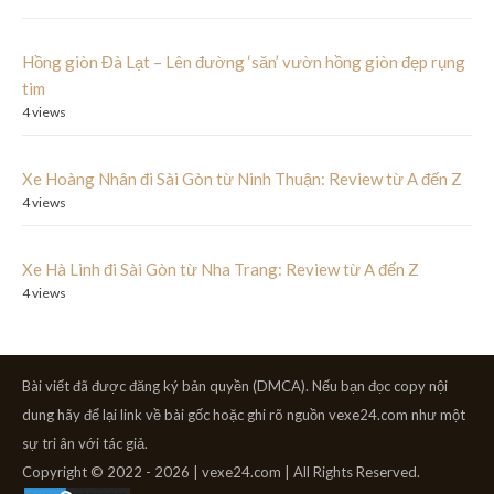
Hồng giòn Đà Lạt – Lên đường ‘săn’ vườn hồng giòn đẹp rụng
tim
4 views
Xe Hoàng Nhân đi Sài Gòn từ Ninh Thuận: Review từ A đến Z
4 views
Xe Hà Linh đi Sài Gòn từ Nha Trang: Review từ A đến Z
4 views
Bài viết đã được đăng ký bản quyền (DMCA). Nếu bạn đọc copy nội
dung hãy để lại link về bài gốc hoặc ghi rõ nguồn vexe24.com như một
sự tri ân với tác giả.
Copyright © 2022 - 2026 | vexe24.com | All Rights Reserved.