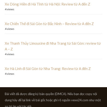
Xe Dòng Hiền đi Hà Tĩnh từ Hà Nội: Review từ A đến Z
4 views
Xe Chiến Thế đi Sài Gòn từ Bắc Ninh – Review từ A đến Z
4 views
Xe Thanh Thủy Limousine đi Nha Trang từ Sài Gòn: review từ
A – Z
4 views
Xe Hà Linh đi Sài Gòn từ Nha Trang: Review từ A đến Z
4 views
Bài viết đã được đăng ký bản quyền (DMCA). Nếu bạn đọc copy nội
dung hãy để lại link về bài gốc hoặc ghi rõ nguồn vexe24.com như một
sự tri ân với tác giả.