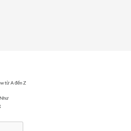
ew từ A đến Z
h Như
g